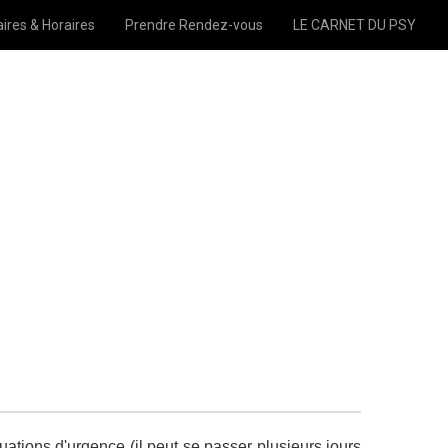
ires & Horaires
Prendre Rendez-vous
LE CARNET DU PSY
uations d'urgence (il peut se passer plusieurs jours