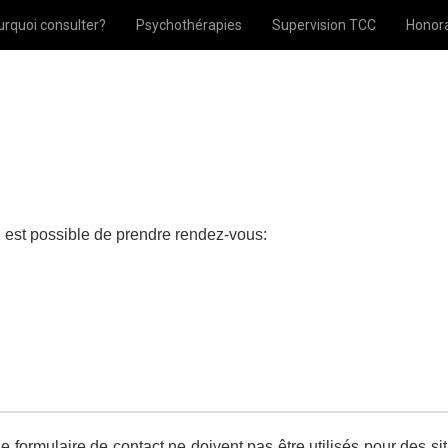
rquoi consulter?
Psychothérapies
Supervision TCC
Honora
l est possible de prendre rendez-vous:
 formulaire de contact ne doivent pas être utilisés pour des sit