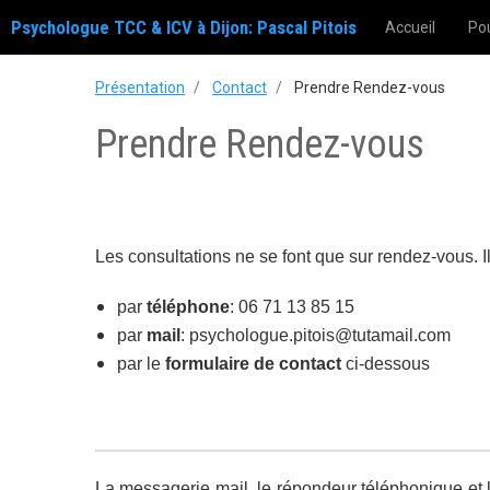
Psychologue TCC & ICV à Dijon: Pascal Pitois
Accueil
Pou
Présentation
Contact
Prendre Rendez-vous
Prendre Rendez-vous
Les consultations ne se font que sur rendez-vous. I
par
téléphone
: 06 71 13 85 15
par
mail
: psychologue.pitois@tutamail.com
par le
formulaire de contact
ci-dessous
La messagerie mail, le répondeur téléphonique et le